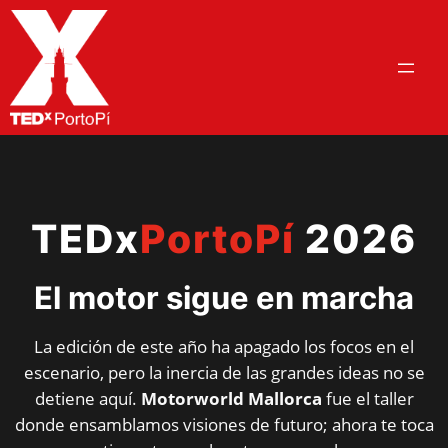
Saltar
al
contenido
TEDx
PortoPí
2026
El motor sigue en marcha
La edición de este año ha apagado los focos en el
escenario, pero la inercia de las grandes ideas no se
detiene aquí.
Motorworld Mallorca
fue el taller
donde ensamblamos visiones de futuro; ahora te toca